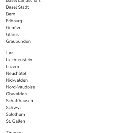
Basel Landschaft
Basel Stadt
Bern
Fribourg
Genève
Glarus
Graubünden
Jura
Liechtenstein
Luzern
Neuchâtel
Nidwalden
Nord-Vaudoise
Obwalden
Schaffhausen
Schwyz
Solothurn
St. Gallen
Thurgau