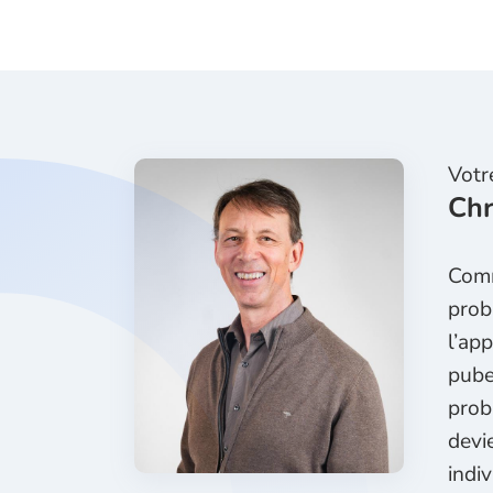
Votr
Chr
Comm
prob
l’ap
pube
prob
devi
indi