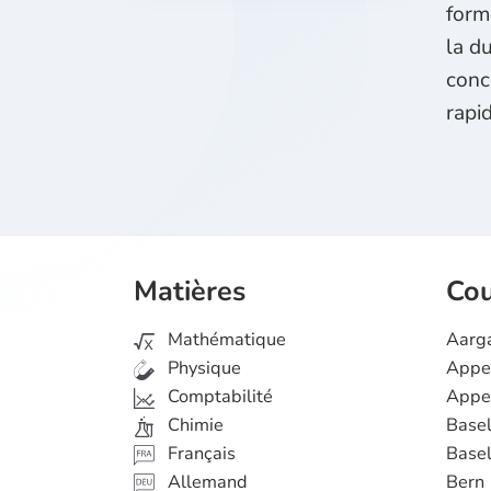
form
la d
conc
rapi
Matières
Cou
Mathématique
Aarg
Physique
Appen
Comptabilité
Appen
Chimie
Basel
Français
Basel
Allemand
Bern