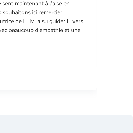
 sent maintenant à l'aise en
un trava
souhaitons ici remercier
rice de L.. M. a su guider L. vers
Avec me
vec beaucoup d'empathie et une
C. H.
Steinha