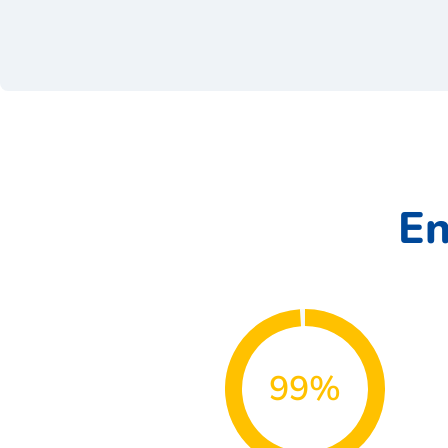
En
99%