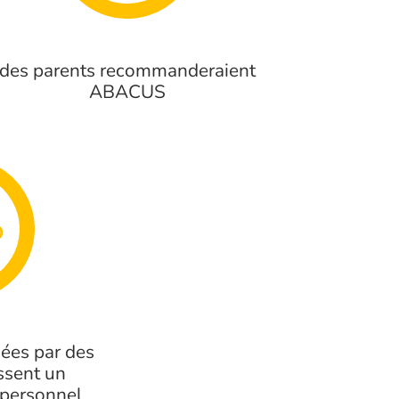
des parents recommanderaient
ABACUS
%
gées par des
issent un
personnel