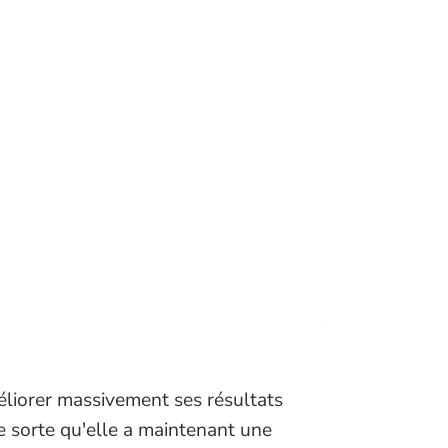
méliorer massivement ses résultats
Je tiens
 sorte qu'elle a maintenant une
soutien s