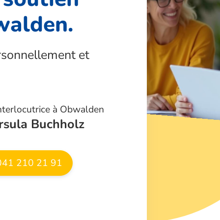
bwalden
.
rsonnellement et
nterlocutrice à
Obwalden
rsula Buchholz
41 210 21 91