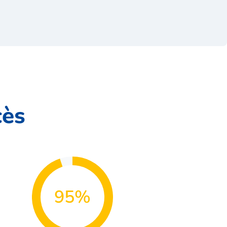
cès
95%